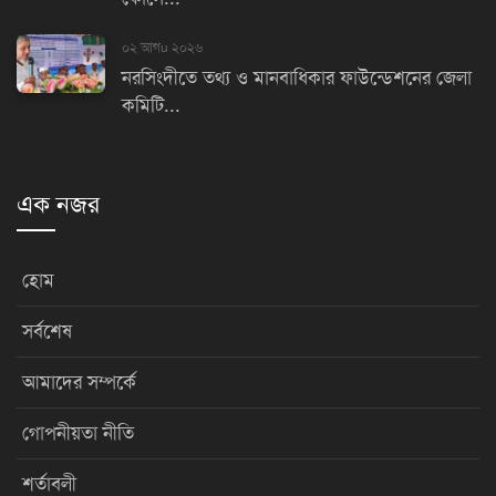
০২ আগu ২০২৬
নরসিংদীতে তথ্য ও মানবাধিকার ফাউন্ডেশনের জেলা
কমিটি...
এক নজর
হোম
সর্বশেষ
আমাদের সম্পর্কে
গোপনীয়তা নীতি
শর্তাবলী