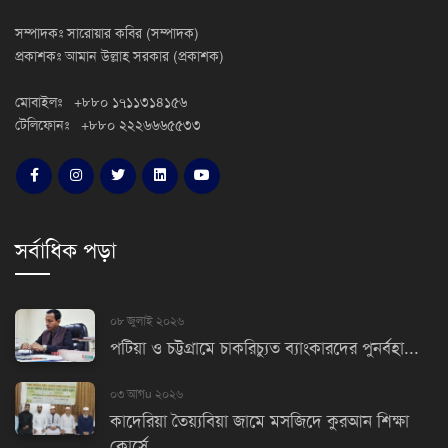
সম্পাদকঃ সারোয়ার কবির (সম্পাদক)
প্রকাশকঃ আমান উল্লাহ সরকার (প্রকাশক)
মোবাইলঃ +৮৮০ ১৭১১৩১৪১৫৬
টেলিফোনঃ +৮৮০ ২২২৬৬৬৫৫৩৩
সর্বাধিক পড়া
০৮ জুলাই ২০২৬
পটিয়া ও চট্টগ্রামে চাকরিচ্যুত ব্যাংকারদের পুনর্বহা...
০৩ আগu ২০২৬
কাদেরিয়া তৈয়্যবিয়া জামে মসজিদে কুরআন শিক্ষা
কোর্সে...