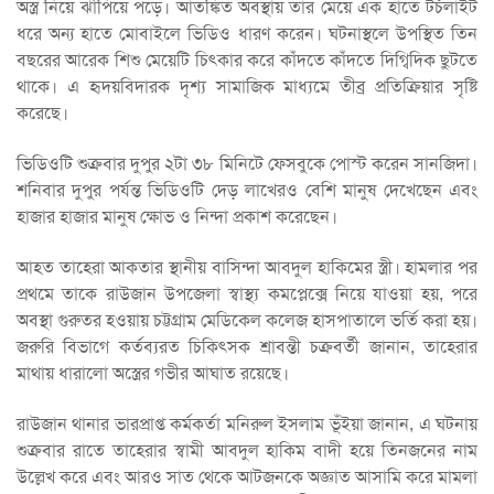
অস্ত্র নিয়ে ঝাঁপিয়ে পড়ে। আতঙ্কিত অবস্থায় তার মেয়ে এক হাতে টর্চলাইট
ধরে অন্য হাতে মোবাইলে ভিডিও ধারণ করেন। ঘটনাস্থলে উপস্থিত তিন
বছরের আরেক শিশু মেয়েটি চিৎকার করে কাঁদতে কাঁদতে দিগ্বিদিক ছুটতে
থাকে। এ হৃদয়বিদারক দৃশ্য সামাজিক মাধ্যমে তীব্র প্রতিক্রিয়ার সৃষ্টি
করেছে।
ভিডিওটি শুক্রবার দুপুর ২টা ৩৮ মিনিটে ফেসবুকে পোস্ট করেন সানজিদা।
শনিবার দুপুর পর্যন্ত ভিডিওটি দেড় লাখেরও বেশি মানুষ দেখেছেন এবং
হাজার হাজার মানুষ ক্ষোভ ও নিন্দা প্রকাশ করেছেন।
আহত তাহেরা আকতার স্থানীয় বাসিন্দা আবদুল হাকিমের স্ত্রী। হামলার পর
প্রথমে তাকে রাউজান উপজেলা স্বাস্থ্য কমপ্লেক্সে নিয়ে যাওয়া হয়, পরে
অবস্থা গুরুতর হওয়ায় চট্টগ্রাম মেডিকেল কলেজ হাসপাতালে ভর্তি করা হয়।
জরুরি বিভাগে কর্তব্যরত চিকিৎসক শ্রাবন্তী চক্রবর্তী জানান, তাহেরার
মাথায় ধারালো অস্ত্রের গভীর আঘাত রয়েছে।
রাউজান থানার ভারপ্রাপ্ত কর্মকর্তা মনিরুল ইসলাম ভূঁইয়া জানান, এ ঘটনায়
শুক্রবার রাতে তাহেরার স্বামী আবদুল হাকিম বাদী হয়ে তিনজনের নাম
উল্লেখ করে এবং আরও সাত থেকে আটজনকে অজ্ঞাত আসামি করে মামলা