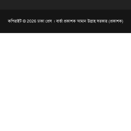
কপিরাইট © 2026 ঢাকা প্রেস । বার্তা প্রকাশক আমান উল্লাহ সরকার (প্রকাশক)