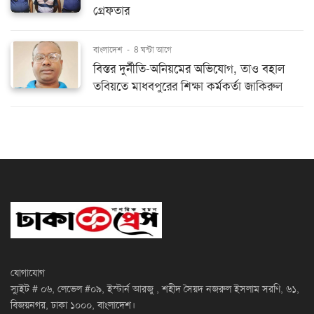
গ্রেফতার
বাংলাদেশ
-
8 ঘন্টা আগে
বিস্তর দুর্নীতি-অনিয়মের অভিযোগ, তাও বহাল
তবিয়তে মাধবপুরের শিক্ষা কর্মকর্তা জাকিরুল
যোগাযোগ
স্যুইট # ০৬, লেভেল #০৯, ইস্টার্ন আরজু , শহীদ সৈয়দ নজরুল ইসলাম সরণি, ৬১,
বিজয়নগর, ঢাকা ১০০০, বাংলাদেশ।