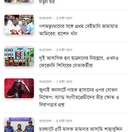
নতুন ঘর
বাংলাদেশ
-
3 ঘন্টা আগে
গণঅভ্যুত্থানের সঙ্গে প্রথম বেইমানি জামায়াত
আমিরের: রাশেদ খাঁন
বাংলাদেশ
-
3 ঘন্টা আগে
দুই আবাসিক হল ছাত্রদলের নিয়ন্ত্রণে, এখনও
ফেরেননি শিবিরের নেতাকর্মীরা
বাংলাদেশ
-
7 ঘন্টা আগে
জুলাই কনসার্টে গায়ক হাসানের ওপর বোতল
নিক্ষেপ: ব্যান্ড সংগীতপ্রেমীদের তীব্র ক্ষোভ ও
নিরাপত্তার প্রশ্ন
বাংলাদেশ
-
8 ঘন্টা আগে
চারঘাটে ৫টি মাদক মামলার আসামি শাহাবুদ্দিন