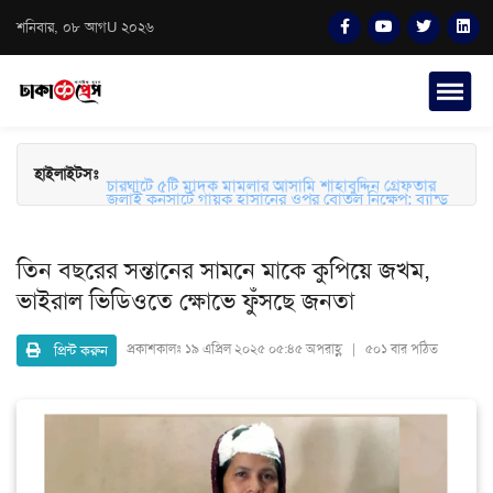
শনিবার, ০৮ আগU ২০২৬
হাইলাইটসঃ
চারঘাটে ৫টি মাদক মামলার আসামি শাহাবুদ্দিন গ্রেফতার
জুলাই কনসার্টে গায়ক হাসানের ওপর বোতল নিক্ষেপ: ব্যান্ড
সংগীতপ্রেমীদের তীব্র ক্ষোভ ও নিরাপত্তার প্রশ্ন
তিন বছরের সন্তানের সামনে মাকে কুপিয়ে জখম,
ভাইরাল ভিডিওতে ক্ষোভে ফুঁসছে জনতা
প্রিন্ট করুন
প্রকাশকালঃ
১৯ এপ্রিল ২০২৫ ০৫:৪৫ অপরাহ্ণ | ৫০১ বার পঠিত