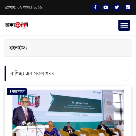
শুক্রবার, ০৭ আগU ২০২৬
হাইলাইটসঃ
বাণিজ্য এর সকল খবর
1 বছর আগে