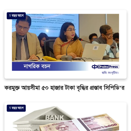
1 বছর আগে
করমুক্ত আয়সীমা ৫০ হাজার টাকা বৃদ্ধির প্রস্তাব সিপিডি’র
1 বছর আগে