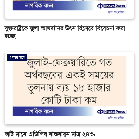
যুক্তরাষ্ট্রকে তুলা আমদানির উৎস হিসেবে বিবেচনা করা
হচ্ছে
1 বছর আগে
আট মাসে এডিপির বাস্তবায়ন মাত্র ২৪%