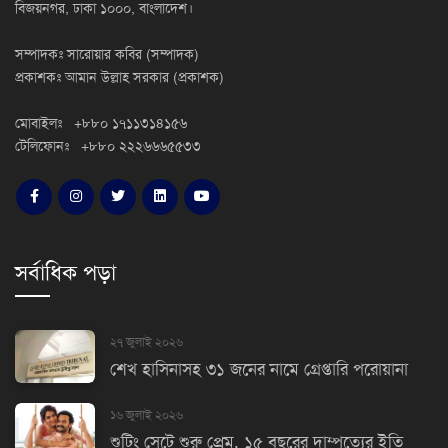
বিজয়নগর, ঢাকা ১০০০, বাংলাদেশ।
সম্পাদকঃ সারোয়ার কবির (সম্পাদক)
প্রকাশকঃ আমান উল্লাহ সরকার (প্রকাশক)
মোবাইলঃ +৮৮০ ১৭১১৩১৪১৫৬
টেলিফোনঃ +৮৮০ ২২২৬৬৬৫৫৩৩
সর্বাধিক পড়া
২৭ জুলাই ২০২৬
শেখ হাসিনাসহ ৩১ জনের নামে গ্রেপ্তারি পরোয়ানা
১৬ জুলাই ২০২৬
শুটিং সেটে শুরু প্রেম, ১৫ বছরের দাম্পত্যের ইতি