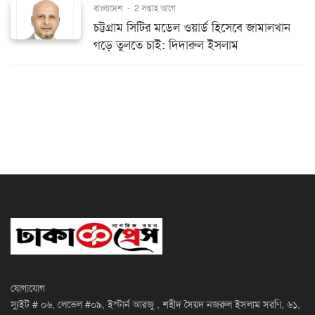
বাংলাদেশ
-
2 সপ্তাহ আগে
চট্টগ্রাম সিটির মডেল ওয়ার্ড হিসেবে জামালখান
গড়ে তুলতে চাই: দিদারুল ইসলাম
যোগাযোগ
স্যুইট # ০৬, লেভেল #০৯, ইস্টার্ন আরজু , শহীদ সৈয়দ নজরুল ইসলাম সরণি, ৬১,