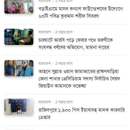
বাংলাদেশ
-
2 সপ্তাহ আগে
বড়াইগ্রামে মানব কল্যাণ ফাউন্ডেশনের উদ্যোগে
৬০টি পবিত্র কুরআন শরীফ বিতরণ
বাংলাদেশ
-
2 সপ্তাহ আগে
চারঘাটে আরবি পড়ে ফেরার পথে তরুণীকে
সংঘবদ্ধ ধর্ষণের অভিযোগ, মামলা দায়ের
বাংলাদেশ
-
2 সপ্তাহ আগে
আহলে সুন্নাত ওয়াল জামাআতের ব্রাহ্মণবাড়িয়া
জেলা শাখার প্রেসিডিয়াম সদস্য নির্বাচিত সৈয়দ
জিয়াউল কামালকে শুভেচ্ছা
বাংলাদেশ
-
2 সপ্তাহ আগে
রাজিবপুরে ১,৯০০ পিস ইয়াবাসহ মাদক কারবারি
গ্রেপ্তার