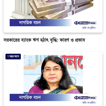
সরকারের ব্যাংক ঋণ হঠাৎ বৃদ্ধি: কারণ ও প্রভাব
1 বছর আগে