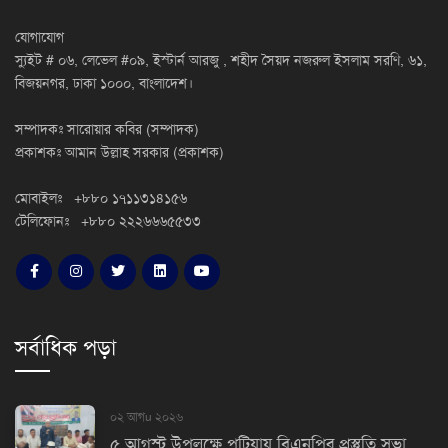
যোগাযোগ
স্যুইট # ০৬, লেভেল #০৯, ইস্টার্ন আরজু , শহীদ সৈয়দ নজরুল ইসলাম সরণি, ৬১,
বিজয়নগর, ঢাকা ১০০০, বাংলাদেশ।
সম্পাদকঃ সারোয়ার কবির (সম্পাদক)
প্রকাশকঃ আমান উল্লাহ সরকার (প্রকাশক)
মোবাইলঃ +৮৮০ ১৭১১৩১৪১৫৬
টেলিফোনঃ +৮৮০ ২২২৬৬৬৫৫৩৩
সর্বাধিক পড়া
০২ আগu ২০২৬
৫ আগস্ট উপলক্ষে পটিয়ায় বিএনপির প্রস্তুতি সভা,