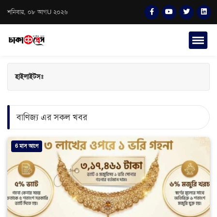
শনিবার, ০৮ আগU ২০২৬
হাইলাইটসঃ
বাণিজ্য এর সকল খবর
6 মাস আগে