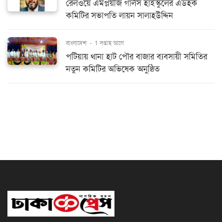
রেলওয়ে এমপ্লয়ীজ গার্লস হাইস্কুলের এডহক
কমিটির সভাপতি লায়ন সালাহউদ্দিন
বাংলাদেশ
-
1 সপ্তাহ আগে
পটিয়ায় থানা হাট পৌর বাজার ব্যবসায়ী সমিতির
নতুন কমিটির অভিষেক অনুষ্ঠিত