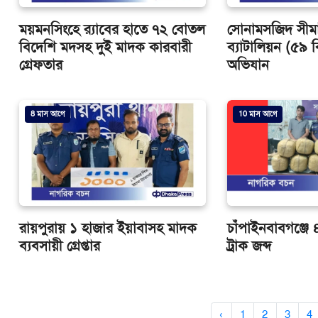
ময়মনসিংহে র‍্যাবের হাতে ৭২ বোতল
সোনামসজিদ সীমান্
বিদেশি মদসহ দুই মাদক কারবারী
ব্যাটালিয়ন (৫৯
গ্রেফতার
অভিযান
8 মাস আগে
10 মাস আগে
রায়পুরায় ১ হাজার ইয়াবাসহ মাদক
চাঁপাইনবাবগঞ্জে
ব্যবসায়ী গ্রেপ্তার
ট্রাক জব্দ
‹
1
2
3
4