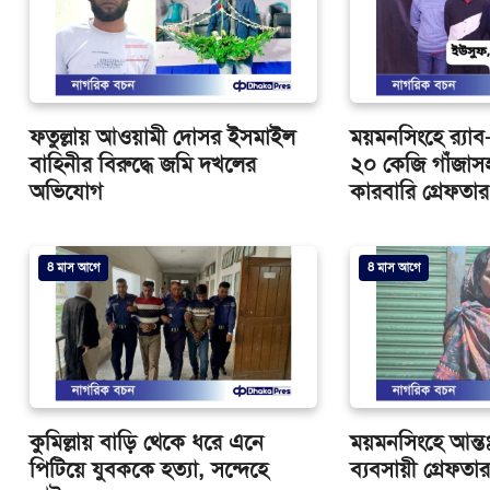
ফতুল্লায় আওয়ামী দোসর ইসমাইল
ময়মনসিংহে র‍্যা
বাহিনীর বিরুদ্ধে জমি দখলের
২০ কেজি গাঁজাস
অভিযোগ
কারবারি গ্রেফতার
8 মাস আগে
8 মাস আগে
কুমিল্লায় বাড়ি থেকে ধরে এনে
ময়মনসিংহে আন্ত
পিটিয়ে যুবককে হত্যা, সন্দেহে
ব্যবসায়ী গ্রেফতা