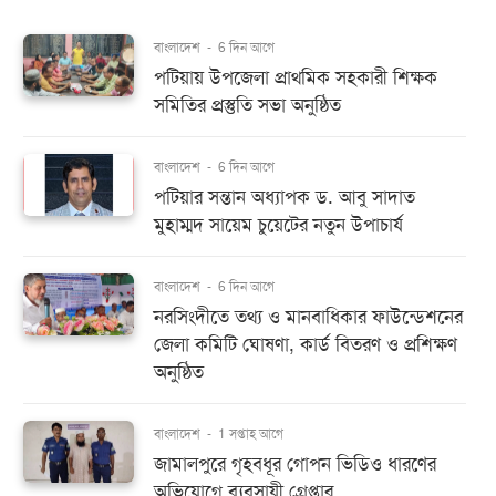
বাংলাদেশ
-
6 দিন আগে
পটিয়ায় উপজেলা প্রাথমিক সহকারী শিক্ষক
সমিতির প্রস্তুতি সভা অনুষ্ঠিত
বাংলাদেশ
-
6 দিন আগে
পটিয়ার সন্তান অধ্যাপক ড. আবু সাদাত
মুহাম্মদ সায়েম চুয়েটের নতুন উপাচার্য
বাংলাদেশ
-
6 দিন আগে
নরসিংদীতে তথ্য ও মানবাধিকার ফাউন্ডেশনের
জেলা কমিটি ঘোষণা, কার্ড বিতরণ ও প্রশিক্ষণ
অনুষ্ঠিত
বাংলাদেশ
-
1 সপ্তাহ আগে
জামালপুরে গৃহবধূর গোপন ভিডিও ধারণের
অভিযোগে ব্যবসায়ী গ্রেপ্তার