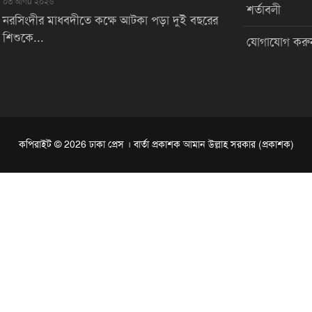
০৩ আগu ২০২৬
শর্তাবলী
নরসিংদীর মাধবদীতে কক্ষে আটকা পড়া দুই বছরের
শিশুকে...
যোগাযোগ করু
কপিরাইট © 2026 ঢাকা প্রেস । বার্তা প্রকাশক আমান উল্লাহ সরকার (প্রকাশক)