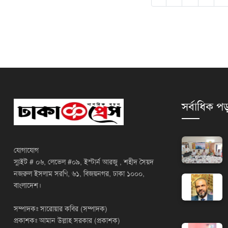
সর্বাধিক পড
যোগাযোগ
স্যুইট # ০৬, লেভেল #০৯, ইস্টার্ন আরজু , শহীদ সৈয়দ
নজরুল ইসলাম সরণি, ৬১, বিজয়নগর, ঢাকা ১০০০,
বাংলাদেশ।
সম্পাদকঃ সারোয়ার কবির (সম্পাদক)
প্রকাশকঃ আমান উল্লাহ সরকার (প্রকাশক)