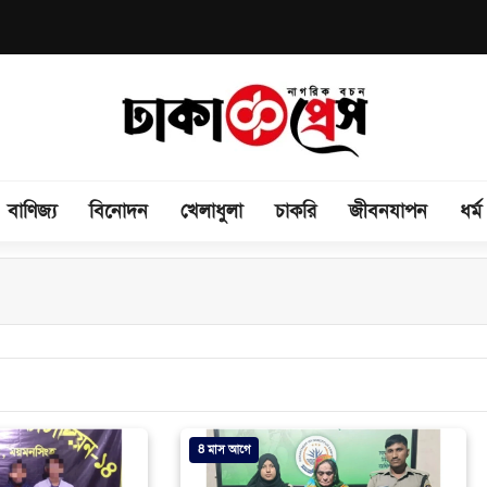
বাণিজ্য
বিনোদন
খেলাধুলা
চাকরি
জীবনযাপন
ধর্ম
8 মাস আগে