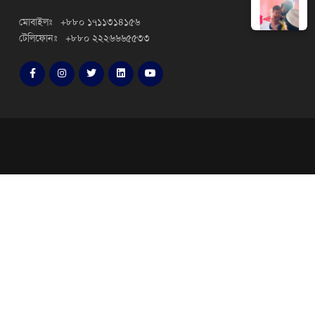
মোবাইলঃ +৮৮০ ১৭১১৩১৪১৫৬
টেলিফোনঃ +৮৮০ ২২২৬৬৬৫৫৩৩