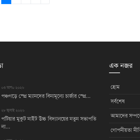
়া
এক নজর
হোম
০৩ আগu ২০২৬
পঞ্চগড়ে স্প্রে ম্যানদের বিনামূল্যে চার্জার স্প্রে...
সর্বশেষ
২৮ জুলাই ২০২৬
আমাদের সম্পর্
পটিয়ার মুকুট নাইট উচ্চ বিদ্যালয়ের নতুন সভাপতি
লা...
গোপনীয়তা নীত