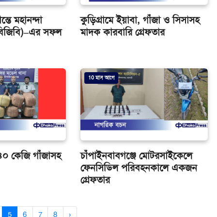
তে মহানন্দা
কুড়িগ্রামে ইয়াবা, গাঁজা ও সিসাসহ
 বিজিবি)–এর সফল
মাদক কারবারি গ্রেফতার
10 মাস আগে
 ৪০ কেজি গাঁজাসহ
চাঁপাইনবাবগঞ্জে মোটরসাইকেলে
ফেনসিডিল পরিবহনকালে একজন
গ্রেফতার
5
6
7
8
›