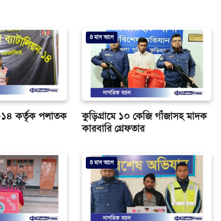
8 মাস আগে
ব-১৪ কর্তৃক পলাতক
কুড়িগ্রামে ১০ কেজি গাঁজাসহ মাদক
কারবারি গ্রেফতার
8 মাস আগে