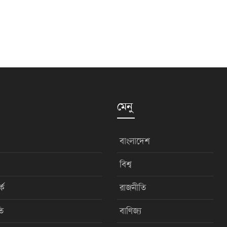
মেনু
বাংলাদেশ
বিশ্ব
কে
রাজনীতি
ি
বাণিজ্য