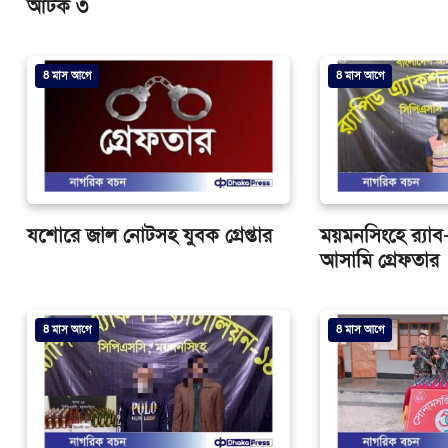
আটক ৩
8 মাস আগে
8 মাস আগে
যশোরে জাল নোটসহ যুবক গ্রেপ্তার
ময়মনসিংহে র‍্যা
আসামি গ্রেফতার
8 মাস আগে
8 মাস আগে