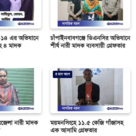
ব-১৪ এর অভিযানে
চাঁপাইনবাবগঞ্জে ডিএনসির অভিযানে
হ ৪ মাদক
শীর্ষ নারী মাদক ব্যবসায়ী গ্রেফতার
8 মাস আগে
ঃজেলা নারী মাদক
ময়মনসিংহে ১১.৫ কেজি গাঁজাসহ
র
এক আসামি গ্রেফতার