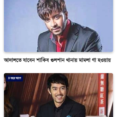
আদালতে যাবেন শাকিব গুলশান থানায় মামলা ণা হওয়ায়
3 বছর আগে