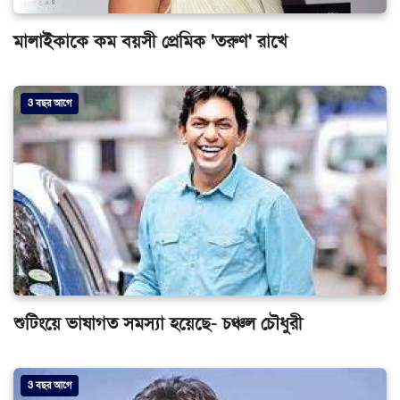
মালাইকাকে কম বয়সী প্রেমিক ‌'তরুণ' রাখে
3 বছর আগে
শুটিংয়ে ভাষাগত সমস্যা হয়েছে- চঞ্চল চৌধুরী
3 বছর আগে