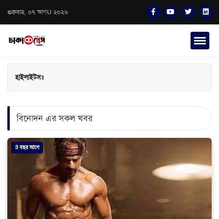
শুক্রবার, ০৭ আগU ২০২৬
হাইলাইটসঃ
বিনোদন এর সকল খবর
3 বছর আগে