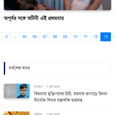
অপূর্বর সঙ্গে তটিনী এই প্রথমবার
2
...
65
66
67
68
69
70
71
72
73
সর্বশেষ খবর
অপরাধ
-
1 মাস আগে
বিছানায় মুক্তিপণের চিঠি, ময়লার ভাগাড়ে মিলল
নিখোঁজ শিশুর বস্তাবন্দি মরদেহ
বাণিজ্য
-
1 মাস আগে