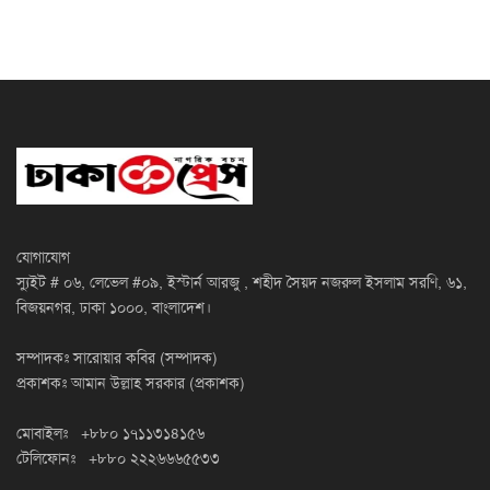
যোগাযোগ
স্যুইট # ০৬, লেভেল #০৯, ইস্টার্ন আরজু , শহীদ সৈয়দ নজরুল ইসলাম সরণি, ৬১,
বিজয়নগর, ঢাকা ১০০০, বাংলাদেশ।
সম্পাদকঃ সারোয়ার কবির (সম্পাদক)
প্রকাশকঃ আমান উল্লাহ সরকার (প্রকাশক)
মোবাইলঃ +৮৮০ ১৭১১৩১৪১৫৬
টেলিফোনঃ +৮৮০ ২২২৬৬৬৫৫৩৩