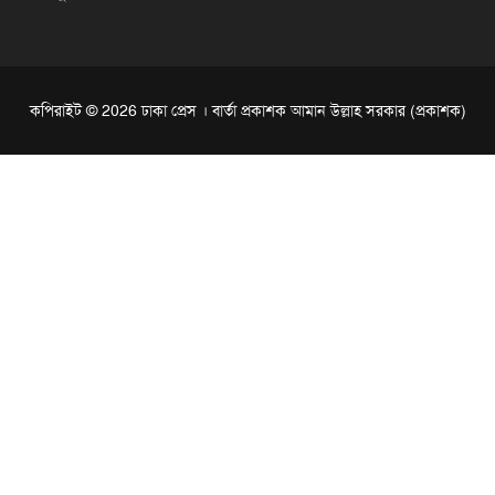
কপিরাইট © 2026 ঢাকা প্রেস । বার্তা প্রকাশক আমান উল্লাহ সরকার (প্রকাশক)