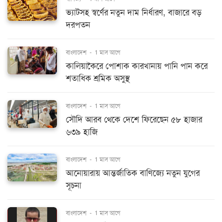
ভ্যাটসহ স্বর্ণের নতুন দাম নির্ধারণ, বাজারে বড়
দরপতন
বাংলাদেশ
-
1 মাস আগে
কালিয়াকৈরে পোশাক কারখানায় পানি পান করে
শতাধিক শ্রমিক অসুস্থ
বাংলাদেশ
-
1 মাস আগে
সৌদি আরব থেকে দেশে ফিরেছেন ৫৮ হাজার
৬৩৯ হাজি
বাংলাদেশ
-
1 মাস আগে
আনোয়ারায় আন্তর্জাতিক বাণিজ্যে নতুন যুগের
সূচনা
বাংলাদেশ
-
1 মাস আগে