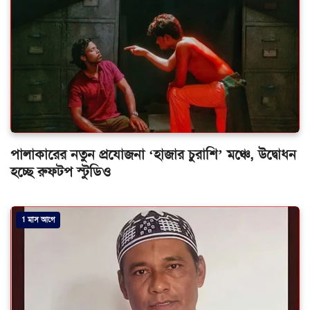
পালাকারের নতুন প্রযোজনা ‘হাজার চুরাশি’ মঞ্চে, উদ্বোধন
হচ্ছে রুফটপ স্টুডিও
1 মাস আগে