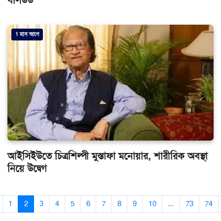
বলিউড
1 মাস আগে
আইসিইউতে চিত্রশিল্পী মুস্তাফা মনোয়ার, শারীরিক অবস্থা
নিয়ে উদ্বেগ
1
2
3
4
5
6
7
8
9
10
...
73
74