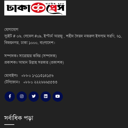
যোগাযোগ
স্যুইট # ০৬, লেভেল #০৯, ইস্টার্ন আরজু , শহীদ সৈয়দ নজরুল ইসলাম সরণি, ৬১,
বিজয়নগর, ঢাকা ১০০০, বাংলাদেশ।
সম্পাদকঃ সারোয়ার কবির (সম্পাদক)
প্রকাশকঃ আমান উল্লাহ সরকার (প্রকাশক)
মোবাইলঃ +৮৮০ ১৭১১৩১৪১৫৬
টেলিফোনঃ +৮৮০ ২২২৬৬৬৫৫৩৩
সর্বাধিক পড়া