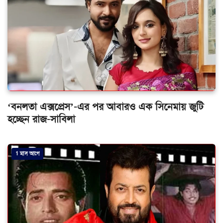
‘বনলতা এক্সপ্রেস’-এর পর আবারও এক সিনেমায় জুটি
হচ্ছেন রাজ-সাবিলা
1 মাস আগে