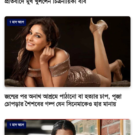
প্রতিবাদে মুখ খুললেন চিত্রনায়িকা ববি
1 মাস আগে
জন্মের পর অনাথ আশ্রমে পাঠানো বা হত্যার চাপ, পূজা
চোপড়ার শৈশবের গল্প যেন সিনেমাকেও হার মানায়
1 মাস আগে