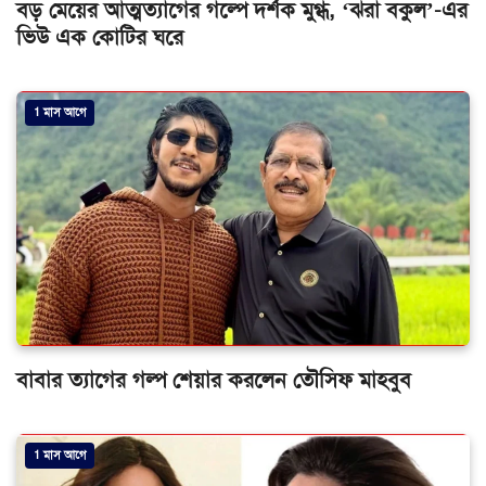
বড় মেয়ের আত্মত্যাগের গল্পে দর্শক মুগ্ধ, ‘ঝরা বকুল’-এর
ভিউ এক কোটির ঘরে
1 মাস আগে
বাবার ত্যাগের গল্প শেয়ার করলেন তৌসিফ মাহবুব
1 মাস আগে