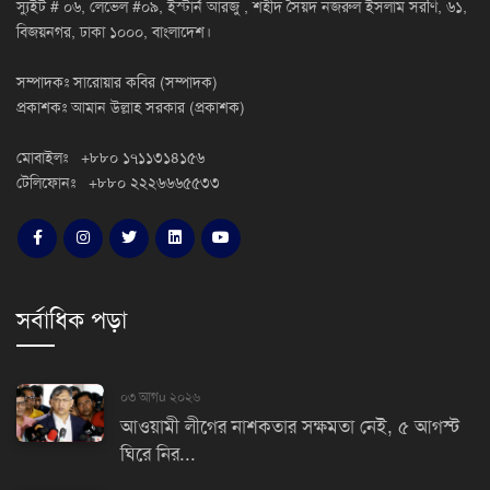
স্যুইট # ০৬, লেভেল #০৯, ইস্টার্ন আরজু , শহীদ সৈয়দ নজরুল ইসলাম সরণি, ৬১,
বিজয়নগর, ঢাকা ১০০০, বাংলাদেশ।
সম্পাদকঃ সারোয়ার কবির (সম্পাদক)
প্রকাশকঃ আমান উল্লাহ সরকার (প্রকাশক)
মোবাইলঃ +৮৮০ ১৭১১৩১৪১৫৬
টেলিফোনঃ +৮৮০ ২২২৬৬৬৫৫৩৩
সর্বাধিক পড়া
০৩ আগu ২০২৬
আওয়ামী লীগের নাশকতার সক্ষমতা নেই, ৫ আগস্ট
ঘিরে নির...