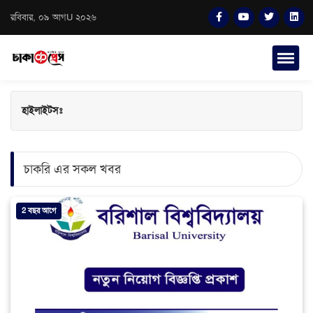
রবিবার, ০৯ আগU ২০২৬
হাইলাইটসঃ
চাকরি এর সকল খবর
2 বছর আগে