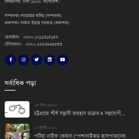
বিজয়নগর, ঢাকা ১০০০, বাংলাদেশ।
সম্পাদকঃ সারোয়ার কবির (সম্পাদক)
প্রকাশকঃ আমান উল্লাহ সরকার (প্রকাশক)
মোবাইলঃ +৮৮০ ১৭১১৩১৪১৫৬
টেলিফোনঃ +৮৮০ ২২২৬৬৬৫৫৩৩
সর্বাধিক পড়া
০৩ আগu ২০২৬
চট্টগ্রামে শীর্ষ সন্ত্রাসী রায়হান চক্রের ৪ সহযোগী...
২৭ জুলাই ২০২৬
পটিয়া লাইফ কেয়ার স্পেশালাইজড হাসপাতালের