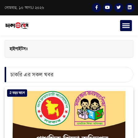
সোমবার, ১০ আগU ২০২৬
হাইলাইটসঃ
চাকরি এর সকল খবর
2 বছর আগে