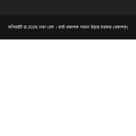
কপিরাইট © 2026 ঢাকা প্রেস । বার্তা প্রকাশক আমান উল্লাহ সরকার (প্রকাশক)