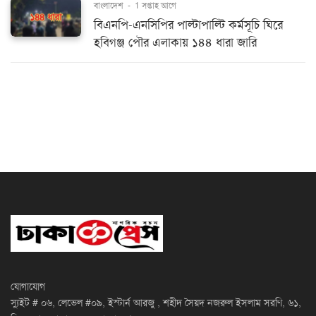
বাংলাদেশ
-
1 সপ্তাহ আগে
বিএনপি-এনসিপির পাল্টাপাল্টি কর্মসূচি ঘিরে
হবিগঞ্জ পৌর এলাকায় ১৪৪ ধারা জারি
যোগাযোগ
স্যুইট # ০৬, লেভেল #০৯, ইস্টার্ন আরজু , শহীদ সৈয়দ নজরুল ইসলাম সরণি, ৬১,