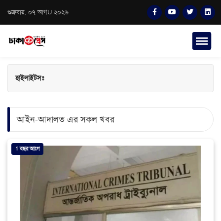
শুক্রবার, ০৭ আগU ২০২৬
হাইলাইটসঃ
আইন-আদালত এর সকল খবর
1 বছর আগে