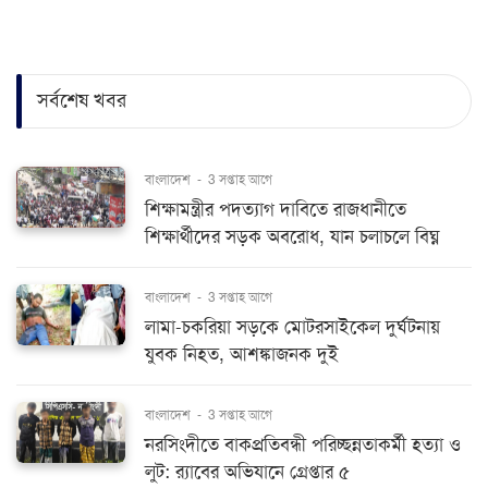
সর্বশেষ খবর
বাংলাদেশ
-
3 সপ্তাহ আগে
শিক্ষামন্ত্রীর পদত্যাগ দাবিতে রাজধানীতে
শিক্ষার্থীদের সড়ক অবরোধ, যান চলাচলে বিঘ্ন
বাংলাদেশ
-
3 সপ্তাহ আগে
লামা-চকরিয়া সড়কে মোটরসাইকেল দুর্ঘটনায়
যুবক নিহত, আশঙ্কাজনক দুই
বাংলাদেশ
-
3 সপ্তাহ আগে
নরসিংদীতে বাকপ্রতিবন্ধী পরিচ্ছন্নতাকর্মী হত্যা ও
লুট: র‌্যাবের অভিযানে গ্রেপ্তার ৫