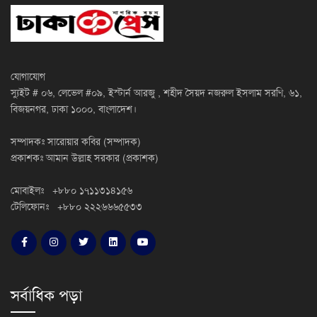
যোগাযোগ
স্যুইট # ০৬, লেভেল #০৯, ইস্টার্ন আরজু , শহীদ সৈয়দ নজরুল ইসলাম সরণি, ৬১,
বিজয়নগর, ঢাকা ১০০০, বাংলাদেশ।
সম্পাদকঃ সারোয়ার কবির (সম্পাদক)
প্রকাশকঃ আমান উল্লাহ সরকার (প্রকাশক)
মোবাইলঃ +৮৮০ ১৭১১৩১৪১৫৬
টেলিফোনঃ +৮৮০ ২২২৬৬৬৫৫৩৩
সর্বাধিক পড়া