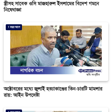
স্ত্রীসহ সাবেক ওসি মাজহারুল ইসলামের বিদেশ গমনে
নিষেধাজ্ঞা
1 বছর আগে
অক্টোবরের মধ্যে জুলাই হত্যাকাণ্ডের তিন-চারটি মামলার
রায়: আইন উপদেষ্টা