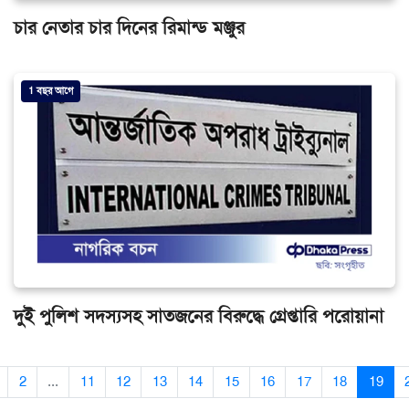
চার নেতার চার দিনের রিমান্ড মঞ্জুর
1 বছর আগে
দুই পুলিশ সদস্যসহ সাতজনের বিরুদ্ধে গ্রেপ্তারি পরোয়ানা
2
...
11
12
13
14
15
16
17
18
19