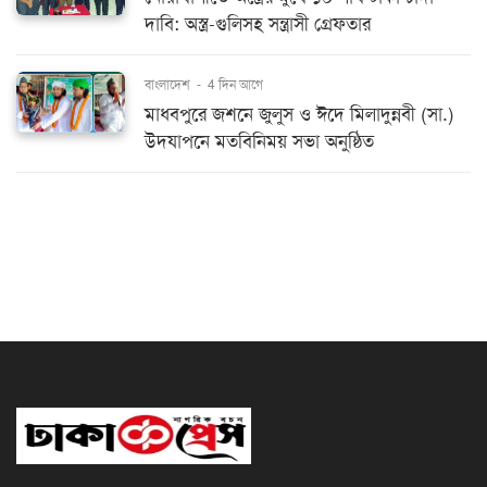
দাবি: অস্ত্র-গুলিসহ সন্ত্রাসী গ্রেফতার
বাংলাদেশ
-
4 দিন আগে
মাধবপুরে জশনে জুলুস ও ঈদে মিলাদুন্নবী (সা.)
উদযাপনে মতবিনিময় সভা অনুষ্ঠিত