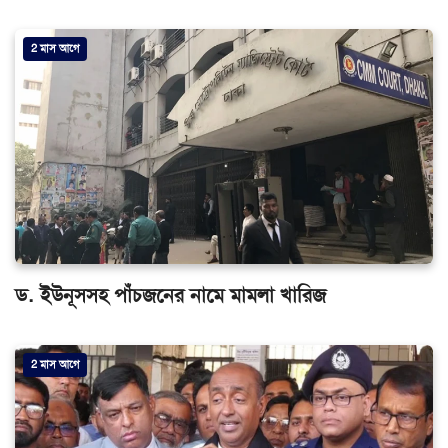
2 মাস আগে
ড. ইউনূসসহ পাঁচজনের নামে মামলা খারিজ
2 মাস আগে