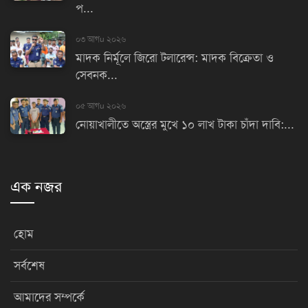
প...
০৩ আগu ২০২৬
মাদক নির্মূলে জিরো টলারেন্স: মাদক বিক্রেতা ও
সেবনক...
০৫ আগu ২০২৬
নোয়াখালীতে অস্ত্রের মুখে ১০ লাখ টাকা চাঁদা দাবি:...
এক নজর
হোম
সর্বশেষ
আমাদের সম্পর্কে