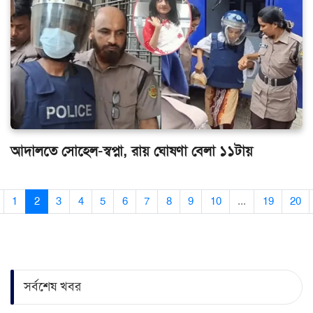
আদালতে সোহেল-স্বপ্না, রায় ঘোষণা বেলা ১১টায়
1
2
3
4
5
6
7
8
9
10
...
19
20
সর্বশেষ খবর