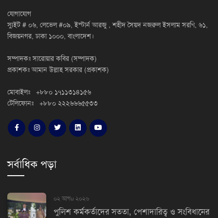
যোগাযোগ
স্যুইট # ০৬, লেভেল #০৯, ইস্টার্ন আরজু , শহীদ সৈয়দ নজরুল ইসলাম সরণি, ৬১,
বিজয়নগর, ঢাকা ১০০০, বাংলাদেশ।
সম্পাদকঃ সারোয়ার কবির (সম্পাদক)
প্রকাশকঃ আমান উল্লাহ সরকার (প্রকাশক)
মোবাইলঃ +৮৮০ ১৭১১৩১৪১৫৬
টেলিফোনঃ +৮৮০ ২২২৬৬৬৫৫৩৩
সর্বাধিক পড়া
০২ আগu ২০২৬
পুলিশ কর্মকর্তাদের সততা, পেশাদারিত্ব ও সংবিধানের