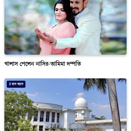
খালাস পেলেন নাসির-তামিমা দম্পতি
2 মাস আগে