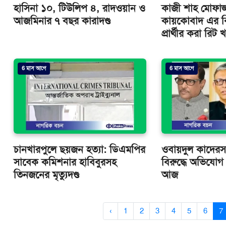
হাসিনা ১০, টিউলিপ ৪, রাদওয়ান ও
কাজী শাহ মোফাজ
আজমিনার ৭ বছর কারাদণ্ড
কায়কোবাদ এর বি
প্রার্থীর করা রিট
6 মাস আগে
6 মাস আগে
চানখারপুলে ছয়জন হত্যা: ডিএমপির
ওবায়দুল কাদের
সাবেক কমিশনার হাবিবুরসহ
বিরুদ্ধে অভিযো
তিনজনের মৃত্যুদণ্ড
আজ
‹
1
2
3
4
5
6
7