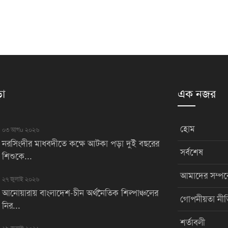
়া
এক নজর
হোম
০৩ আগu ২০২৬
নরসিংদীর মাধবদীতে কক্ষে আটকা পড়া দুই বছরের
সর্বশেষ
শিশুকে...
আমাদের সম্পর্
২৭ জুলাই ২০২৬
আনোয়ারায় বাংলাদেশ-চীন অর্থনৈতিক শিল্পাঞ্চলের
গোপনীয়তা নীত
নির...
শর্তাবলী