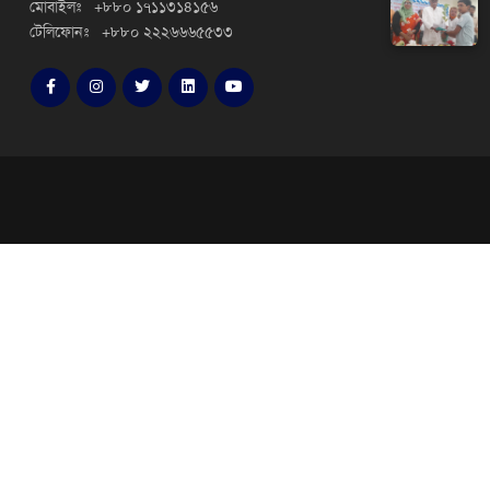
মোবাইলঃ +৮৮০ ১৭১১৩১৪১৫৬
টেলিফোনঃ +৮৮০ ২২২৬৬৬৫৫৩৩