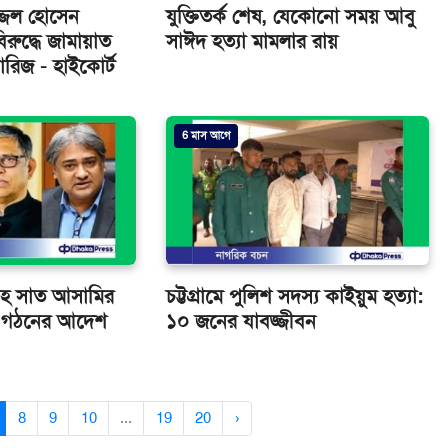
্জল হোসেন
যুক্তিতর্ক শেষ, যেকোনো সময় আবু
রুদ্ধে জামায়াত
সাঈদ হত্যা মামলার রায়
 খারিজ - হাইকোর্ট
6 মাস আগে
সহ সাত আসামির
চট্টগ্রামে পুলিশ সদস্য কাইয়ুম হত্যা:
গ গঠনের আদেশ
১০ জনের যাবজ্জীবন
8
9
10
...
19
20
›