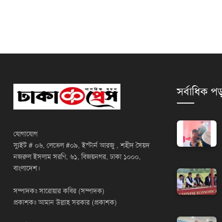
সর্বাধিক পড
যোগাযোগ
স্যুইট # ০৬, লেভেল #০৯, ইস্টার্ন আরজু , শহীদ সৈয়দ
নজরুল ইসলাম সরণি, ৬১, বিজয়নগর, ঢাকা ১০০০,
বাংলাদেশ।
সম্পাদকঃ সারোয়ার কবির (সম্পাদক)
প্রকাশকঃ আমান উল্লাহ সরকার (প্রকাশক)