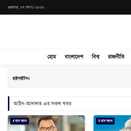
শুক্রবার, ০৭ আগU ২০২৬
হোম
বাংলাদেশ
বিশ্ব
রাজনীতি
হাইলাইটসঃ
আইন-আদালত এর সকল খবর
4 মাস আগে
5 মাস আগে