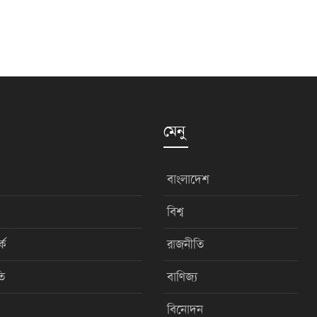
মেনু
বাংলাদেশ
বিশ্ব
কে
রাজনীতি
ি
বাণিজ্য
বিনোদন