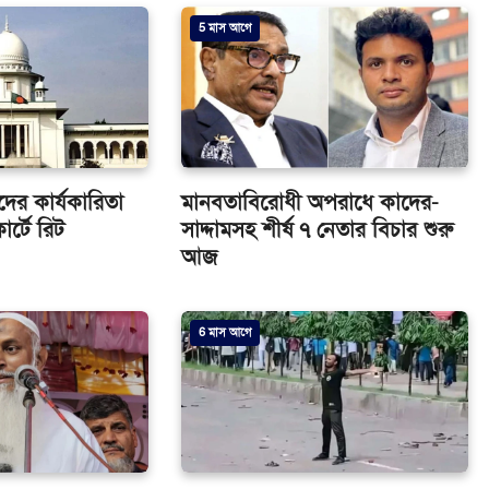
5 মাস আগে
ের কার্যকারিতা
মানবতাবিরোধী অপরাধে কাদের-
র্টে রিট
সাদ্দামসহ শীর্ষ ৭ নেতার বিচার শুরু
আজ
6 মাস আগে