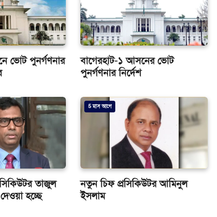
ে ভোট পুনর্গণনার
বাগেরহাট-১ আসনের ভোট
র
পুনর্গণনার নির্দেশ
5 মাস আগে
রসিকিউটর তাজুল
নতুন চিফ প্রসিকিউটর আমিনুল
দেওয়া হচ্ছে
ইসলাম