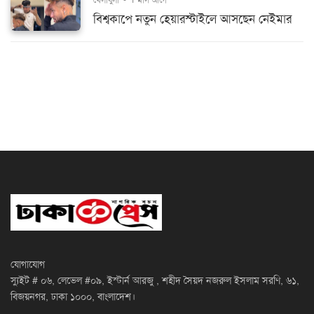
বিশ্বকাপে নতুন হেয়ারস্টাইলে আসছেন নেইমার
যোগাযোগ
স্যুইট # ০৬, লেভেল #০৯, ইস্টার্ন আরজু , শহীদ সৈয়দ নজরুল ইসলাম সরণি, ৬১,
বিজয়নগর, ঢাকা ১০০০, বাংলাদেশ।