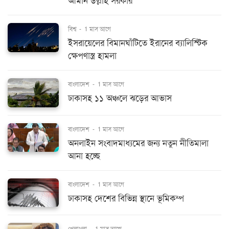
আমান উল্লাহ সরকার
বিশ্ব
-
1 মাস আগে
ইসরায়েলের বিমানঘাঁটিতে ইরানের ব্যালিস্টিক
ক্ষেপণাস্ত্র হামলা
বাংলাদেশ
-
1 মাস আগে
ঢাকাসহ ১১ অঞ্চলে ঝড়ের আভাস
বাংলাদেশ
-
1 মাস আগে
অনলাইন সংবাদমাধ্যমের জন্য নতুন নীতিমালা
আনা হচ্ছে
বাংলাদেশ
-
1 মাস আগে
ঢাকাসহ দেশের বিভিন্ন স্থানে ভূমিকম্প
খেলাধুলা
-
1 মাস আগে