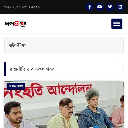
শুক্রবার, ০৭ আগU ২০২৬
হাইলাইটসঃ
রাজনীতি এর সকল খবর
3 বছর আগে