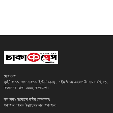
যোগাযোগ
স্যুইট # ০৬, লেভেল #০৯, ইস্টার্ন আরজু , শহীদ সৈয়দ নজরুল ইসলাম সরণি, ৬১,
বিজয়নগর, ঢাকা ১০০০, বাংলাদেশ।
সম্পাদকঃ সারোয়ার কবির (সম্পাদক)
প্রকাশকঃ আমান উল্লাহ সরকার (প্রকাশক)