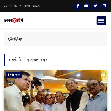
বৃহস্পতিবার, ০৬ আগU ২০২৬
হাইলাইটসঃ
রাজনীতি এর সকল খবর
3 বছর আগে