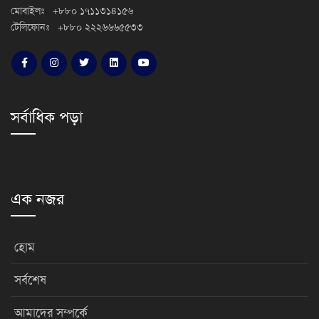
মোবাইলঃ +৮৮০ ১৭১১৩১৪১৫৬
টেলিফোনঃ +৮৮০ ২২২৬৬৬৫৫৩৩
সর্বাধিক পড়া
এক নজর
হোম
সর্বশেষ
আমাদের সম্পর্কে