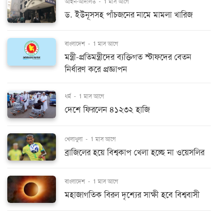
আইন-আদালত
-
1 মাস আগে
ড. ইউনূসসহ পাঁচজনের নামে মামলা খারিজ
বাংলাদেশ
-
1 মাস আগে
মন্ত্রী-প্রতিমন্ত্রীদের ব্যক্তিগত স্টাফদের বেতন
নির্ধারণ করে প্রজ্ঞাপন
ধর্ম
-
1 মাস আগে
দেশে ফিরলেন ৪১২৩২ হাজি
খেলাধুলা
-
1 মাস আগে
ব্রাজিলের হয়ে বিশ্বকাপ খেলা হচ্ছে না ওয়েসলির
বাংলাদেশ
-
1 মাস আগে
মহাজাগতিক বিরল দৃশ্যের সাক্ষী হবে বিশ্ববাসী