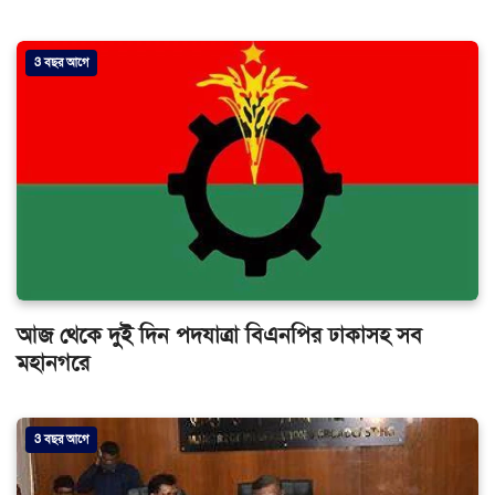
3 বছর আগে
আজ থেকে দুই দিন পদযাত্রা বিএনপির ঢাকাসহ সব
মহানগরে
3 বছর আগে