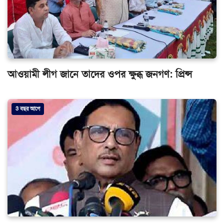
আওয়ামী লীগ জানে তাদের ওপর ক্ষুব্ধ জনগণ: প্রিন্স
3 বছর আগে