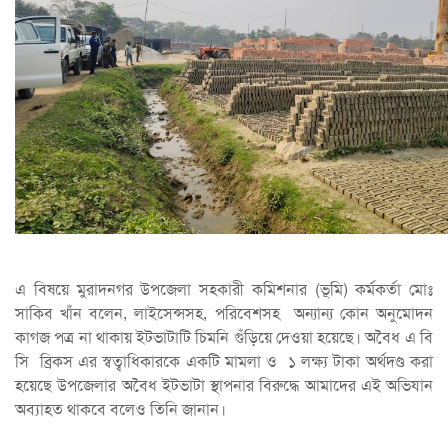
এ বিষয়ে মুরাদনগর উপজেলা সহকারী কমিশনার (ভূমি) কর্মকর্তা মোঃ
সাকিব খাঁন বলেন, লাইসেন্সসহ, পরিবেশসহ অন্যান্য কোন অনুমোদন
কাগজ পত্র না থাকায় ইটভাটাটি চিমনি গুঁড়িয়ে দেওয়া হয়েছে। অবৈধ এ বি
সি ব্রিকস এর স্বত্বাধিকারকে একটি মামলা ও ১ লক্ষ্য টাকা অর্থদণ্ড করা
হয়েছে উপজেলার অবৈধ ইটভাটা স্থাপনার বিরুদ্ধে আমাদের এই অভিযান
অব্যাহত থাকবে বলেও তিনি জানান।