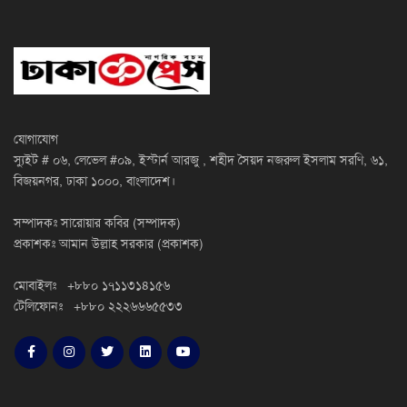
যোগাযোগ
স্যুইট # ০৬, লেভেল #০৯, ইস্টার্ন আরজু , শহীদ সৈয়দ নজরুল ইসলাম সরণি, ৬১,
বিজয়নগর, ঢাকা ১০০০, বাংলাদেশ।
সম্পাদকঃ সারোয়ার কবির (সম্পাদক)
প্রকাশকঃ আমান উল্লাহ সরকার (প্রকাশক)
মোবাইলঃ +৮৮০ ১৭১১৩১৪১৫৬
টেলিফোনঃ +৮৮০ ২২২৬৬৬৫৫৩৩