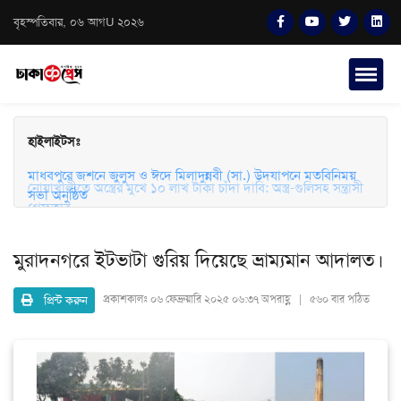
বৃহস্পতিবার, ০৬ আগU ২০২৬
হাইলাইটসঃ
মাধবপুরে জশনে জুলুস ও ঈদে মিলাদুন্নবী (সা.) উদযাপনে মতবিনিময়
সভা অনুষ্ঠিত
মুরাদনগরে ইটভাটা গুরিয় দিয়েছে ভ্রাম্যমান আদালত।
প্রিন্ট করুন
প্রকাশকালঃ
০৬ ফেব্রুয়ারি ২০২৫ ০৬:৩৭ অপরাহ্ণ | ৫৬০ বার পঠিত