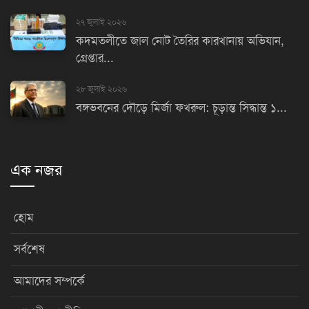
২৭ জুলাই ২০২৬
কদমতলীতে জাল নোট তৈরির কারখানায় অভিযান,
গ্রেপ্তার...
২৮ জুলাই ২০২৬
বঙ্গভবনের দৌড়ে মির্জা ফখরুল: চূড়ান্ত সিদ্ধান্ত ১...
এক নজর
হোম
সর্বশেষ
আমাদের সম্পর্কে