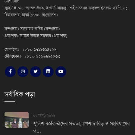
যোগাযোগ
স্যুইট # ০৬, লেভেল #০৯, ইস্টার্ন আরজু , শহীদ সৈয়দ নজরুল ইসলাম সরণি, ৬১,
বিজয়নগর, ঢাকা ১০০০, বাংলাদেশ।
সম্পাদকঃ সারোয়ার কবির (সম্পাদক)
প্রকাশকঃ আমান উল্লাহ সরকার (প্রকাশক)
মোবাইলঃ +৮৮০ ১৭১১৩১৪১৫৬
টেলিফোনঃ +৮৮০ ২২২৬৬৬৫৫৩৩
সর্বাধিক পড়া
০২ আগu ২০২৬
পুলিশ কর্মকর্তাদের সততা, পেশাদারিত্ব ও সংবিধানের
প...