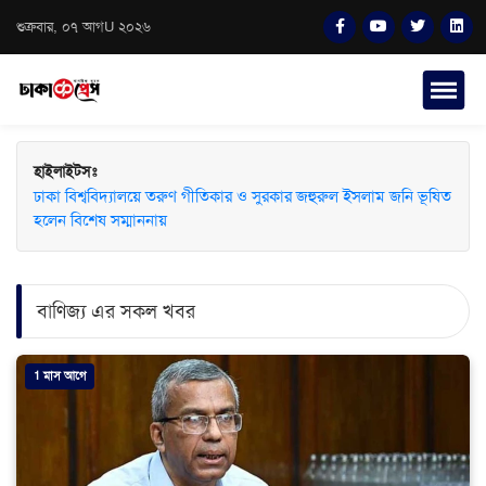
শুক্রবার, ০৭ আগU ২০২৬
হাইলাইটসঃ
ঢাকা বিশ্ববিদ্যালয়ে তরুণ গীতিকার ও সুরকার জহুরুল ইসলাম জনি ভূষিত
হলেন বিশেষ সম্মাননায়
বাণিজ্য এর সকল খবর
1 মাস আগে