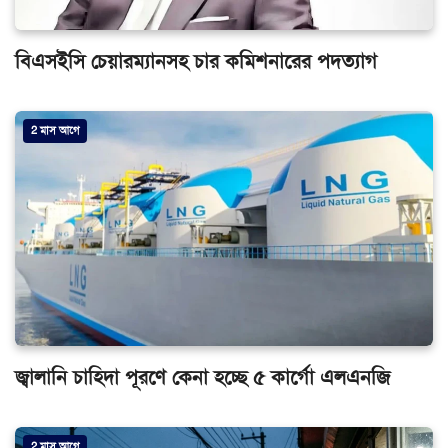
বিএসইসি চেয়ারম্যানসহ চার কমিশনারের পদত্যাগ
2 মাস আগে
জ্বালানি চাহিদা পূরণে কেনা হচ্ছে ৫ কার্গো এলএনজি
2 মাস আগে