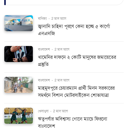
বাণিজ্য
-
2 মাস আগে
জ্বালানি চাহিদা পূরণে কেনা হচ্ছে ৫ কার্গো
এলএনজি
বাংলাদেশ
-
2 মাস আগে
খামেনির দাফনে ২ কোটি মানুষের জমায়েতের
প্রস্তুতি
বাংলাদেশ
-
2 মাস আগে
মাহমুদপুরে চেয়ারম্যান প্রার্থী মিলন সরকারের
সমর্থনে বিশাল মোটরসাইকেল শোভাযাত্রা
খেলাধুলা
-
2 মাস আগে
ঋতুপর্ণার অবিশ্বাস্য গোলে ম্যাচে ফিরলো
বাংলাদেশ