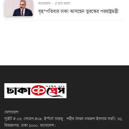
বাংলাদেশ
-
2 মাস আগে
বৃহস্পতিবার ঢাকা আসছেন তুরস্কের পররাষ্ট্রমন্ত্রী
যোগাযোগ
স্যুইট # ০৬, লেভেল #০৯, ইস্টার্ন আরজু , শহীদ সৈয়দ নজরুল ইসলাম সরণি, ৬১,
বিজয়নগর, ঢাকা ১০০০, বাংলাদেশ।