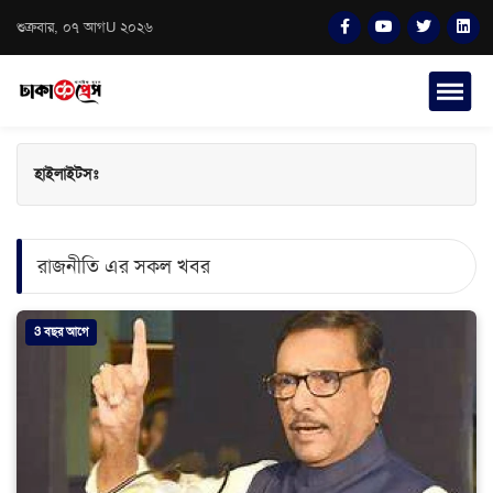
শুক্রবার, ০৭ আগU ২০২৬
হাইলাইটসঃ
রাজনীতি এর সকল খবর
3 বছর আগে