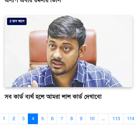
এসপি এবার রমনার ডিসি
2 মাস আগে
সব কার্ড ব্যর্থ হলে আমরা লাল কার্ড দেখাবো
1
2
3
4
5
6
7
8
9
10
...
113
114