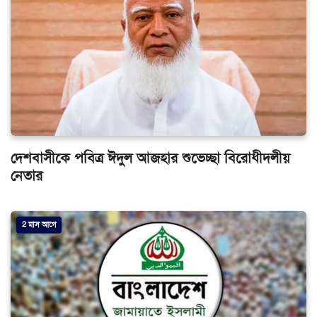
দেশবাসীকে পবিত্র ঈদুল আজহার শুভেচ্ছা বিরোধীদলীয়
নেতার
2 মাস আগে