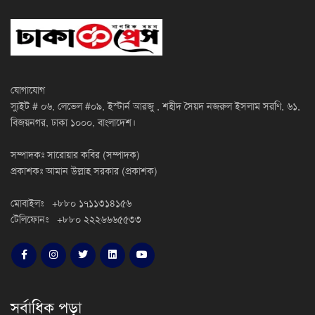
যোগাযোগ
স্যুইট # ০৬, লেভেল #০৯, ইস্টার্ন আরজু , শহীদ সৈয়দ নজরুল ইসলাম সরণি, ৬১,
বিজয়নগর, ঢাকা ১০০০, বাংলাদেশ।
সম্পাদকঃ সারোয়ার কবির (সম্পাদক)
প্রকাশকঃ আমান উল্লাহ সরকার (প্রকাশক)
মোবাইলঃ +৮৮০ ১৭১১৩১৪১৫৬
টেলিফোনঃ +৮৮০ ২২২৬৬৬৫৫৩৩
সর্বাধিক পড়া