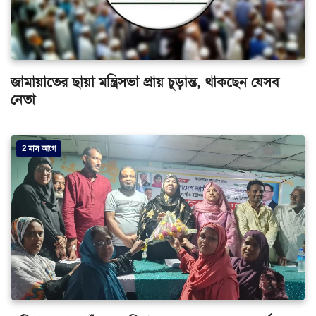
জামায়াতের ছায়া মন্ত্রিসভা প্রায় চূড়ান্ত, থাকছেন যেসব
নেতা
2 মাস আগে